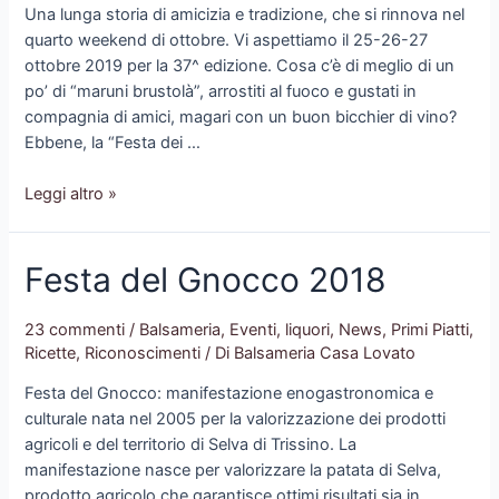
Venezia
Una lunga storia di amicizia e tradizione, che si rinnova nel
quarto weekend di ottobre. Vi aspettiamo il 25-26-27
ottobre 2019 per la 37^ edizione. Cosa c’è di meglio di un
po’ di “maruni brustolà”, arrostiti al fuoco e gustati in
compagnia di amici, magari con un buon bicchier di vino?
Ebbene, la “Festa dei …
37^
Leggi altro »
Festa
dei
Festa del Gnocco 2018
Maruni
–
Alvese
23 commenti
/
Balsameria
,
Eventi
,
liquori
,
News
,
Primi Piatti
,
di
Ricette
,
Riconoscimenti
/ Di
Balsameria Casa Lovato
Nogarole
Festa del Gnocco: manifestazione enogastronomica e
Vic.no
culturale nata nel 2005 per la valorizzazione dei prodotti
agricoli e del territorio di Selva di Trissino. La
manifestazione nasce per valorizzare la patata di Selva,
prodotto agricolo che garantisce ottimi risultati sia in