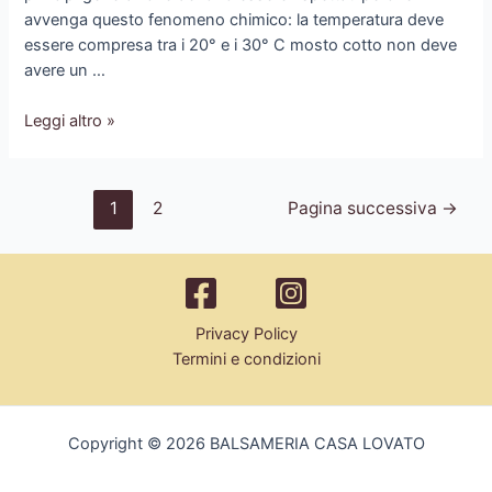
avvenga questo fenomeno chimico: la temperatura deve
essere compresa tra i 20° e i 30° C mosto cotto non deve
avere un …
I
Leggi altro »
MICROBATTERI
CHE
DANZANO
Navigazione
1
2
Pagina successiva
→
articoli
Privacy Policy
Termini e condizioni
Copyright © 2026 BALSAMERIA CASA LOVATO