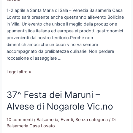
1-2 aprile a Santa Maria di Sala – Venezia Balsameria Casa
Lovato sarà presente anche quest’anno all’evento Bollicine
in Villa. Un’evento che unisce il meglio della produzione
spumantistica italiana ed europea ai prodotti gastronomici
provenienti dal nostro territorio.Perché non
dimentichiamoci che un buon vino va sempre
accompagnato da prelibatezze culinarie! Non perdere
l’occasione di assaggiare …
Balsameria
Leggi altro »
Casa
Lovato
37^ Festa dei Maruni –
parteciperà
a
Alvese di Nogarole Vic.no
Bollicine
in
Villa
10 commenti
/
Balsameria
,
Eventi
,
Senza categoria
/ Di
Balsameria Casa Lovato
–