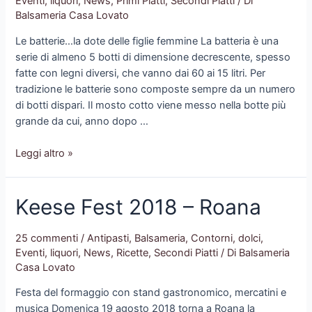
Eventi
,
liquori
,
News
,
Primi Piatti
,
Secondi Piatti
/ Di
Balsameria Casa Lovato
Le batterie…la dote delle figlie femmine La batteria è una
serie di almeno 5 botti di dimensione decrescente, spesso
fatte con legni diversi, che vanno dai 60 ai 15 litri. Per
tradizione le batterie sono composte sempre da un numero
di botti dispari. Il mosto cotto viene messo nella botte più
grande da cui, anno dopo …
Le
Leggi altro »
batterie,
la
Keese Fest 2018 – Roana
dote
delle
figlie
25 commenti
/
Antipasti
,
Balsameria
,
Contorni
,
dolci
,
femmine
Eventi
,
liquori
,
News
,
Ricette
,
Secondi Piatti
/ Di
Balsameria
Casa Lovato
Festa del formaggio con stand gastronomico, mercatini e
musica Domenica 19 agosto 2018 torna a Roana la