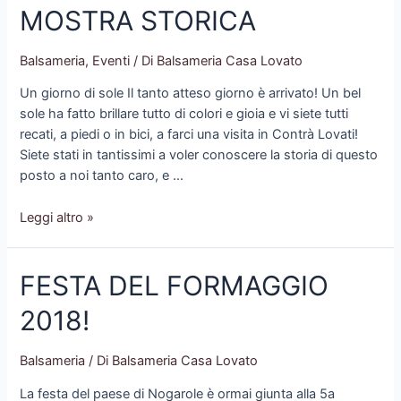
MOSTRA STORICA
Balsameria
,
Eventi
/ Di
Balsameria Casa Lovato
Un giorno di sole Il tanto atteso giorno è arrivato! Un bel
sole ha fatto brillare tutto di colori e gioia e vi siete tutti
recati, a piedi o in bici, a farci una visita in Contrà Lovati!
Siete stati in tantissimi a voler conoscere la storia di questo
posto a noi tanto caro, e …
VISITA
Leggi altro »
IN
BALSAMERIA
FESTA DEL FORMAGGIO
E
MOSTRA
2018!
STORICA
Balsameria
/ Di
Balsameria Casa Lovato
La festa del paese di Nogarole è ormai giunta alla 5a