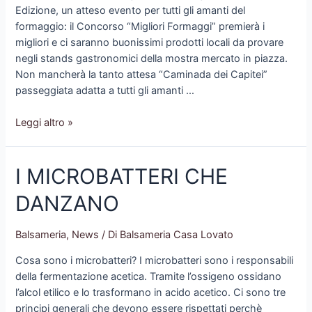
Edizione, un atteso evento per tutti gli amanti del
formaggio: il Concorso “Migliori Formaggi” premierà i
migliori e ci saranno buonissimi prodotti locali da provare
negli stands gastronomici della mostra mercato in piazza.
Non mancherà la tanto attesa “Caminada dei Capitei”
passeggiata adatta a tutti gli amanti …
FESTA
Leggi altro »
DEL
FORMAGGIO
I MICROBATTERI CHE
2018!
DANZANO
Balsameria
,
News
/ Di
Balsameria Casa Lovato
Cosa sono i microbatteri? I microbatteri sono i responsabili
della fermentazione acetica. Tramite l’ossigeno ossidano
l’alcol etilico e lo trasformano in acido acetico. Ci sono tre
principi generali che devono essere rispettati perchè