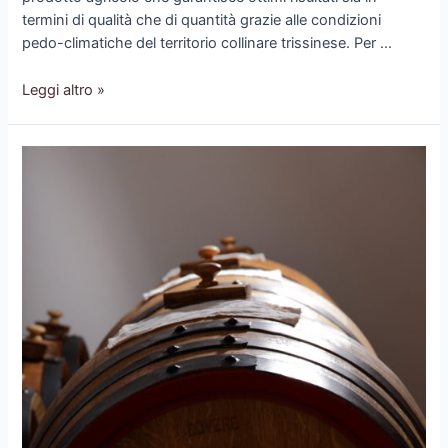
termini di qualità che di quantità grazie alle condizioni
pedo-climatiche del territorio collinare trissinese. Per …
Festa
Leggi altro »
del
Gnocco
2018