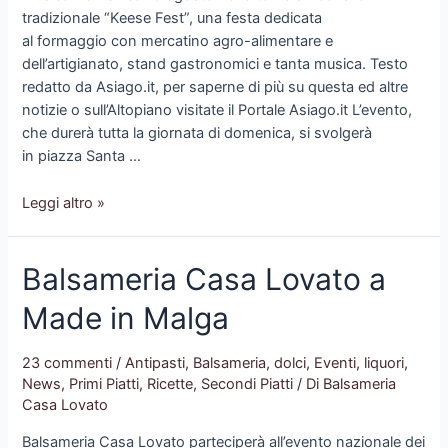
tradizionale “Keese Fest”, una festa dedicata
al formaggio con mercatino agro-alimentare e
dell’artigianato, stand gastronomici e tanta musica. Testo
redatto da Asiago.it, per saperne di più su questa ed altre
notizie o sull’Altopiano visitate il Portale Asiago.it L’evento,
che durerà tutta la giornata di domenica, si svolgerà
in piazza Santa …
Keese
Leggi altro »
Fest
2018
Balsameria Casa Lovato a
–
Roana
Made in Malga
23 commenti
/
Antipasti
,
Balsameria
,
dolci
,
Eventi
,
liquori
,
News
,
Primi Piatti
,
Ricette
,
Secondi Piatti
/ Di
Balsameria
Casa Lovato
Balsameria Casa Lovato parteciperà all’evento nazionale dei