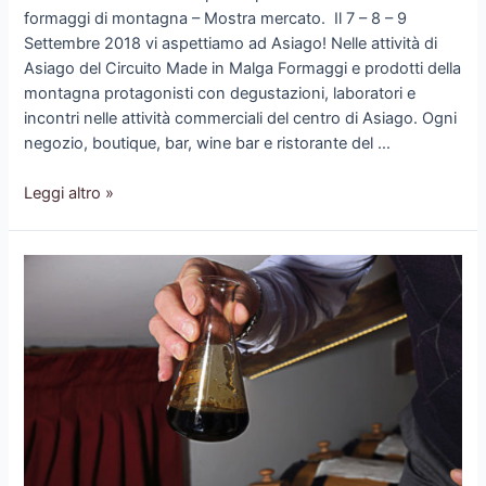
formaggi di montagna – Mostra mercato. Il 7 – 8 – 9
Settembre 2018 vi aspettiamo ad Asiago! Nelle attività di
Asiago del Circuito Made in Malga Formaggi e prodotti della
montagna protagonisti con degustazioni, laboratori e
incontri nelle attività commerciali del centro di Asiago. Ogni
negozio, boutique, bar, wine bar e ristorante del …
Balsameria
Leggi altro »
Casa
Lovato
a
Made
in
Malga