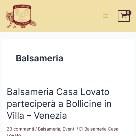
Vai
al
contenuto
Main
Menu
Balsameria
Balsameria Casa Lovato
parteciperà a Bollicine in
Villa – Venezia
23 commenti
/
Balsameria
,
Eventi
/ Di
Balsameria Casa
Lovato