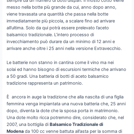
sempre da un numero di botti dispari. Il mosto cotto viene
messo nella botte più grande da cui, anno dopo anno,
viene travasata una quantità che passa nella botte
immediatamente più piccola, a scalare fino ad arrivare
all’ultima. Solo da qui potrà essere prelevato l’aceto
balsamico tradizionale. L’intero processo di
invecchiamento può durare da un minimo di 12 anni e
arrivare anche oltre i 25 anni nella versione Extravecchio.
Le batterie non stanno in cantina come il vino ma nei
solai ed hanno bisogno di escursioni termiche che arrivano
a 50 gradi. Una batteria di botti di aceto balsamico
tradizione rappresenta un patrimonio.
È ancora in auge la tradizione che alla nascita di una figlia
femmina venga impiantata una nuova batteria che, 25 anni
dopo, diventa la dote che la sposa porta in matrimonio.
Una dote molto ricca potremmo dire, considerato che, nel
2007, una bottiglia di
Balsamico Tradizionale di
Modena
da 100 cc venne battuta all’asta per la somma di