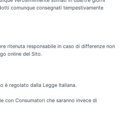
unque verosimilmente stimati in due/tre giorni
prodotti comunque consegnati tempestivamente
re ritenuta responsabile in caso di differenze non
ogo online del Sito.
so è regolato dalla Legge Italiana.
sie con Consumatori che saranno invece di