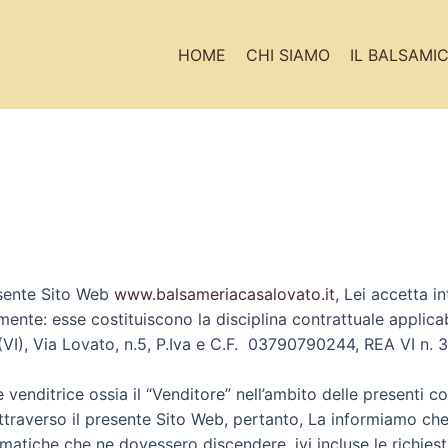
HOME
CHI SIAMO
IL BALSAMI
esente Sito Web
www.balsameriacasalovato.it
, Lei accetta i
mente: esse costituiscono la disciplina contrattuale applicab
(VI), Via Lovato, n.5, P.Iva e C.F. 03790790244, REA VI n. 
enditrice ossia il “Venditore” nell’ambito delle presenti cond
traverso il presente Sito Web, pertanto, La informiamo che 
atiche che ne dovessero discendere, ivi incluse le richieste