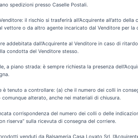
ano spedizioni presso Caselle Postali.
nditore: il rischio si trasferirà all’Acquirente all’atto dell
al vettore o da altro agente incaricato dal Venditore per la
re addebitata dall’Acquirente al Venditore in caso di ritardo
lla condotta del Venditore stesso.
le, a piano strada: è sempre richiesta la presenza dell’Acqui
gna.
 è tenuto a controllare: (a) che il numero dei colli in cons
 o comunque alterato, anche nei materiali di chiusura.
mancata corrispondenza del numero dei colli o delle indica
on riserva” sulla ricevuta di consegna del corriere.
 dei prodotti venduti da Balsameria Casa Lovato Srl, l’Acquir