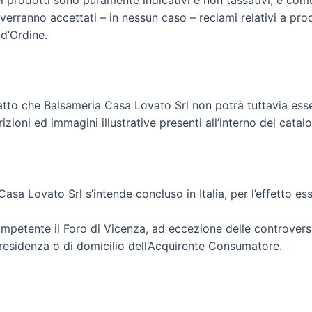
ei prodotti sono puramente indicativi e non tassativi, e com
n verranno accettati – in nessun caso – reclami relativi a 
 d’Ordine.
atto che Balsameria Casa Lovato Srl non potrà tuttavia esse
crizioni ed immagini illustrative presenti all’interno del catal
Casa Lovato Srl s’intende concluso in Italia, per l’effetto es
ompetente il Foro di Vicenza, ad eccezione delle controver
 residenza o di domicilio dell’Acquirente Consumatore.