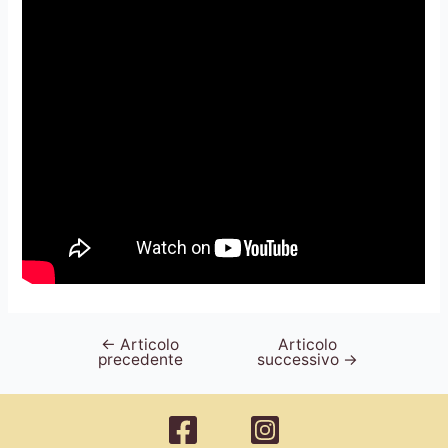
←
Articolo
Articolo
Navigazione
precedente
successivo
→
articoli