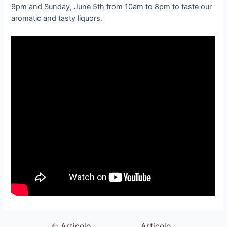
9pm and Sunday, June 5th from 10am to 8pm to taste our
aromatic and tasty liquors.
←
Articolo
Articolo
Navigazione