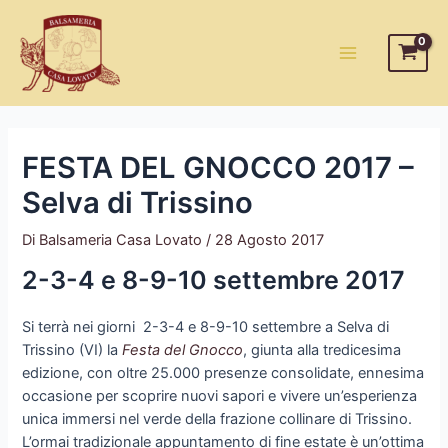
Vai
al
contenuto
Main
Menu
FESTA DEL GNOCCO 2017 –
Selva di Trissino
Di
Balsameria Casa Lovato
/
28 Agosto 2017
2-3-4 e 8-9-10 settembre 2017
Si terrà nei giorni 2-3-4 e 8-9-10 settembre a Selva di
Trissino (VI) la
Festa del Gnocco
, giunta alla tredicesima
edizione, con oltre 25.000 presenze consolidate, ennesima
occasione per scoprire nuovi sapori e vivere un’esperienza
unica immersi nel verde della frazione collinare di Trissino.
L’ormai tradizionale appuntamento di fine estate è un’ottima